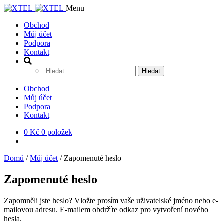
Přeskočit
Přejít
Menu
na
k
Obchod
navigaci
obsahu
Můj účet
webu
Podpora
Kontakt
Vyhledávání
Obchod
Můj účet
Podpora
Kontakt
0
Kč
0 položek
Domů
/
Můj účet
/
Zapomenuté heslo
Zapomenuté heslo
Zapomněli jste heslo? Vložte prosím vaše uživatelské jméno nebo e-
mailovou adresu. E-mailem obdržíte odkaz pro vytvoření nového
hesla.