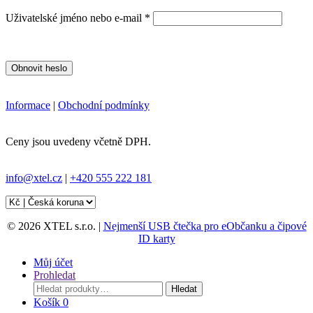
Povinné
Uživatelské jméno nebo e-mail
*
Obnovit heslo
Informace
|
Obchodní podmínky
Ceny jsou uvedeny včetně DPH.
info@xtel.cz
|
+420 555 222 181
© 2026 XTEL s.r.o. |
Nejmenší USB čtečka pro eObčanku a čipové
ID karty
Můj účet
Prohledat
Hledat:
Hledat
Košík
0