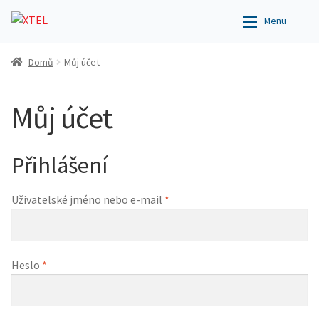
Přeskočit
Přejít
Menu
na
k
navigaci
obsahu
Obchod
Obchod
Domů
Můj účet
webu
Můj účet
Můj účet
Můj účet
Podpora
Podpora
Přihlášení
Kontakt
Kontakt
Povinné
Uživatelské jméno nebo e-mail
*
Povinné
Heslo
*